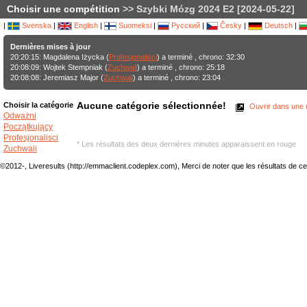
Choisir une compétition
>> Szybki Mózg 2024 E2 [2024-05-22]
|
Svenska
|
English
|
Suomeksi
|
Русский
|
Česky
|
Deutsch
|
Dernières mises à jour
20:20:15: Magdalena Iżycka (
Profesjonalisci
) a terminé , chrono: 32:30
20:08:09: Wojtek Stempniak (
Zuchwali
) a terminé , chrono: 25:18
20:08:08: Jeremiasz Major (
Zuchwali
) a terminé , chrono: 23:04
Aucune catégorie sélectionnée!
Choisir la catégorie
Ouvrir dans une n
Odważni
Początkujący
Profesjonalisci
* Les résultats des deux dernières minutes apparaissent en rouge
Zuchwali
©2012-, Liveresults (http://emmaclient.codeplex.com), Merci de noter que les résultats de cette