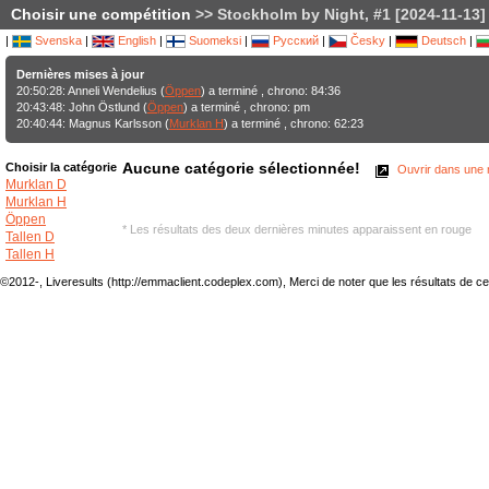
Choisir une compétition
>> Stockholm by Night, #1 [2024-11-13]
|
Svenska
|
English
|
Suomeksi
|
Русский
|
Česky
|
Deutsch
|
Dernières mises à jour
20:50:28: Anneli Wendelius (
Öppen
) a terminé , chrono: 84:36
20:43:48: John Östlund (
Öppen
) a terminé , chrono: pm
20:40:44: Magnus Karlsson (
Murklan H
) a terminé , chrono: 62:23
Aucune catégorie sélectionnée!
Choisir la catégorie
Ouvrir dans une n
Murklan D
Murklan H
Öppen
* Les résultats des deux dernières minutes apparaissent en rouge
Tallen D
Tallen H
©2012-, Liveresults (http://emmaclient.codeplex.com), Merci de noter que les résultats de cette