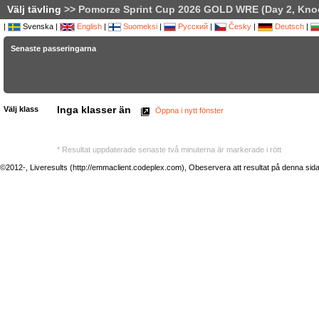
Välj tävling
>> Pomorze Sprint Cup 2026 GOLD WRE (Day 2, Knoc
|
Svenska |
English
|
Suomeksi
|
Русский
|
Česky
|
Deutsch
|
Senaste passeringarna
Inga klasser än
Välj klass
Öppna i nytt fönster
* Resultat uppdaterade senaste två minuterna är markerade i rött
©2012-, Liveresults (http://emmaclient.codeplex.com), Obeservera att resultat på denna sida ej 