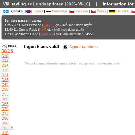
Välj tävling
>> Lundasprinten [2026-05-10]
|
Information för
|
Svenska |
English
|
Suomeksi
|
Русский
|
Česky
|
Deutsch
|
Senaste passeringarna
12:55:26: Lukas Persson (
Blå 2,5
) gick imål med tiden utgått
12:40:11: Conny Rask (
H50
) gick imål med tiden utgått
12:39:04: Staffan Gadd (
Svart 3,0
) gick imål med tiden 34:22
Ingen klass vald!
Välj klass
Öppna i nytt fönster
Blå 2,5
D10
D12
* Resultat uppdaterade senaste två minuterna är markerade i rött
D14
D16
D21
D35
D45
D50
D55
D60
D65
D70
D75
D80
D90
Gul 1,5
H10