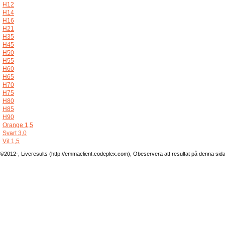
H12
H14
H16
H21
H35
H45
H50
H55
H60
H65
H70
H75
H80
H85
H90
Orange 1,5
Svart 3,0
Vit 1,5
©2012-, Liveresults (http://emmaclient.codeplex.com), Obeservera att resultat på denna sida ej 