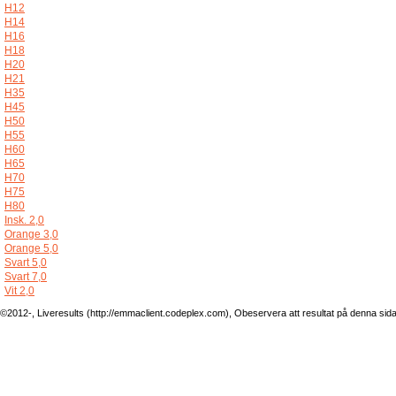
H12
H14
H16
H18
H20
H21
H35
H45
H50
H55
H60
H65
H70
H75
H80
Insk. 2,0
Orange 3,0
Orange 5,0
Svart 5,0
Svart 7,0
Vit 2,0
©2012-, Liveresults (http://emmaclient.codeplex.com), Obeservera att resultat på denna sida ej 