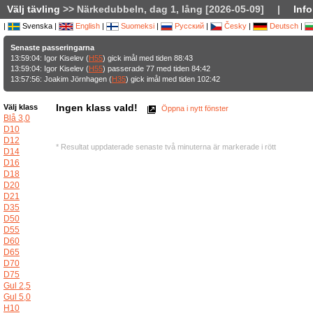
Välj tävling
>> Närkedubbeln, dag 1, lång [2026-05-09]
|
Info
|
Svenska |
English
|
Suomeksi
|
Русский
|
Česky
|
Deutsch
|
Senaste passeringarna
13:59:04: Igor Kiselev (
H55
) gick imål med tiden 88:43
13:59:04: Igor Kiselev (
H55
) passerade 77 med tiden 84:42
13:57:56: Joakim Jörnhagen (
H35
) gick imål med tiden 102:42
Ingen klass vald!
Välj klass
Öppna i nytt fönster
Blå 3,0
D10
D12
* Resultat uppdaterade senaste två minuterna är markerade i rött
D14
D16
D18
D20
D21
D35
D50
D55
D60
D65
D70
D75
Gul 2,5
Gul 5,0
H10