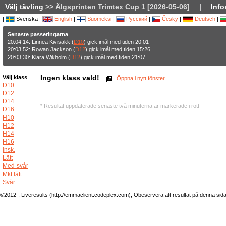
Välj tävling
>> Älgsprinten Trimtex Cup 1 [2026-05-06]
|
Info
|
Svenska |
English
|
Suomeksi
|
Русский
|
Česky
|
Deutsch
|
Senaste passeringarna
20:04:14: Linnea Kivisäkk (
D10
) gick imål med tiden 20:01
20:03:52: Rowan Jackson (
D12
) gick imål med tiden 15:26
20:03:30: Klara Wikholm (
D12
) gick imål med tiden 21:07
Ingen klass vald!
Välj klass
Öppna i nytt fönster
D10
D12
D14
* Resultat uppdaterade senaste två minuterna är markerade i rött
D16
H10
H12
H14
H16
Insk.
Lätt
Med-svår
Mkt lätt
Svår
©2012-, Liveresults (http://emmaclient.codeplex.com), Obeservera att resultat på denna sida ej 