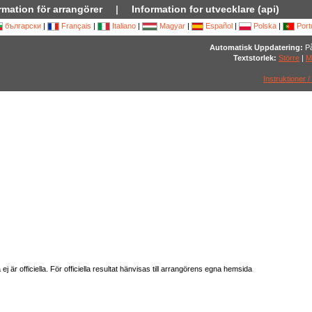
rmation för arrangörer
|
Information for utvecklare (api)
български
|
Français
|
Italiano
|
Magyar
|
Español
|
Polska
|
Port
Automatisk Uppdatering:
På
Textstorlek:
Större
|
M
Instruktioner /
är officiella. För officiella resultat hänvisas till arrangörens egna hemsida