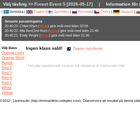
Välj tävling
>> Forest Event 5 [2026-05-17]
|
Information för 
|
Svenska |
English
|
Suomeksi
|
Русский
|
Česky
|
Deutsch
|
Senaste passeringarna
20:40:23: Chloe Khyn (
White
) gick imål med tiden 33:58
20:40:22: Mia Burt(2nd Run) (
White
) gick imål med tiden 21:40
20:40:21: Emily Wright (
White
) gick imål med tiden 21:30
Ingen klass vald!
Välj klass
Öppna i nytt fönster
Orange Long
Orange Short
Purple
* Resultat uppdaterade senaste två minuterna är markerade i rött
Red 2
Red 3
Red 4
Red 1
White
Yellow
©2012-, Liveresults (http://emmaclient.codeplex.com), Obeservera att resultat på denna sida ej 