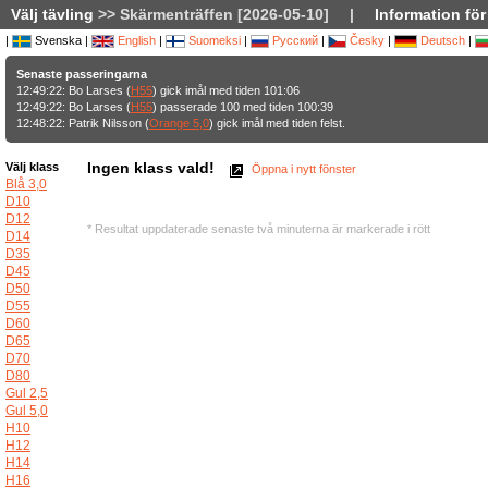
Välj tävling
>> Skärmenträffen [2026-05-10]
|
Information för
|
Svenska |
English
|
Suomeksi
|
Русский
|
Česky
|
Deutsch
|
Senaste passeringarna
12:49:22: Bo Larses (
H55
) gick imål med tiden 101:06
12:49:22: Bo Larses (
H55
) passerade 100 med tiden 100:39
12:48:22: Patrik Nilsson (
Orange 5,0
) gick imål med tiden felst.
Ingen klass vald!
Välj klass
Öppna i nytt fönster
Blå 3,0
D10
D12
* Resultat uppdaterade senaste två minuterna är markerade i rött
D14
D35
D45
D50
D55
D60
D65
D70
D80
Gul 2,5
Gul 5,0
H10
H12
H14
H16