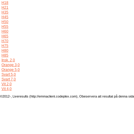
H18
H21
H35
H45
H50
H55
H60
H65
H70
H75
H80
H85
Insk. 2,0
Orange 3,0
Orange 5,0
Svart 5,0
Svart 7,0
Vit 2,0
Vit 4,0
©2012-, Liveresults (http://emmaclient.codeplex.com), Obeservera att resultat på denna sida ej 