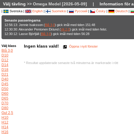
Välj tävling
>> Omega Medel [2026-05-09]
|
Information för 
|
Svenska |
English
|
Suomeksi
|
Русский
|
Česky
|
Deutsch
|
Senaste passeringarna
12:56:13: Jennie Isaksson (
Blå 3,0
) gick imål med tiden 151:48
12:30:30: Alexander Pentonen Eklund (
Vit 2,0
) gick imål med tiden felst.
12:30:12: Lasse Björfjäll (
Blå 3,0
) gick imål med tiden 56:28
Ingen klass vald!
Välj klass
Öppna i nytt fönster
Blå 3,0
D10
D12
* Resultat uppdaterade senaste två minuterna är markerade i rött
D14
D18
D21
D40
D45
D50
D60
D65
D70
D80
Gul 2,5
H10
H12
H14
H16