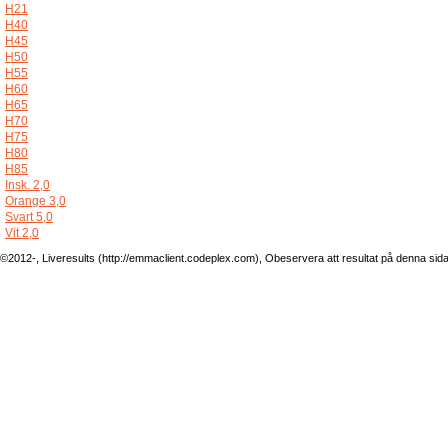
H21
H40
H45
H50
H55
H60
H65
H70
H75
H80
H85
Insk. 2,0
Orange 3,0
Svart 5,0
Vit 2,0
©2012-, Liveresults (http://emmaclient.codeplex.com), Obeservera att resultat på denna sida ej 