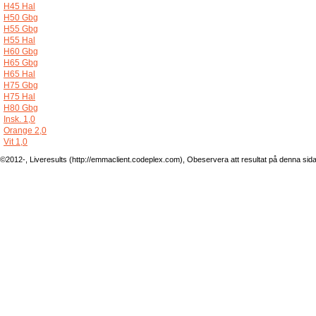
H45 Hal
H50 Gbg
H55 Gbg
H55 Hal
H60 Gbg
H65 Gbg
H65 Hal
H75 Gbg
H75 Hal
H80 Gbg
Insk. 1,0
Orange 2,0
Vit 1,0
©2012-, Liveresults (http://emmaclient.codeplex.com), Obeservera att resultat på denna sida ej 