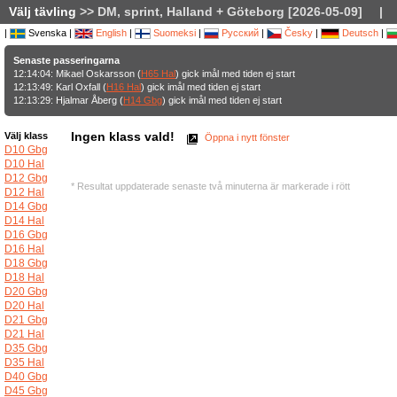
Välj tävling
>> DM, sprint, Halland + Göteborg [2026-05-09]
|
|
Svenska |
English
|
Suomeksi
|
Русский
|
Česky
|
Deutsch
|
Senaste passeringarna
12:14:04: Mikael Oskarsson (
H65 Hal
) gick imål med tiden ej start
12:13:49: Karl Oxfall (
H16 Hal
) gick imål med tiden ej start
12:13:29: Hjalmar Åberg (
H14 Gbg
) gick imål med tiden ej start
Ingen klass vald!
Välj klass
Öppna i nytt fönster
D10 Gbg
D10 Hal
D12 Gbg
* Resultat uppdaterade senaste två minuterna är markerade i rött
D12 Hal
D14 Gbg
D14 Hal
D16 Gbg
D16 Hal
D18 Gbg
D18 Hal
D20 Gbg
D20 Hal
D21 Gbg
D21 Hal
D35 Gbg
D35 Hal
D40 Gbg
D45 Gbg