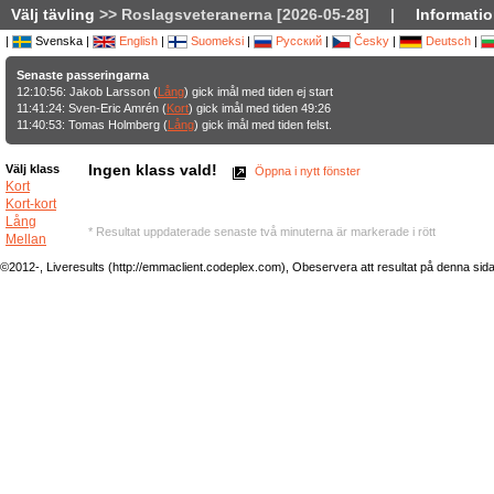
Välj tävling
>> Roslagsveteranerna [2026-05-28]
|
Informatio
|
Svenska |
English
|
Suomeksi
|
Русский
|
Česky
|
Deutsch
|
Senaste passeringarna
12:10:56: Jakob Larsson (
Lång
) gick imål med tiden ej start
11:41:24: Sven-Eric Amrén (
Kort
) gick imål med tiden 49:26
11:40:53: Tomas Holmberg (
Lång
) gick imål med tiden felst.
Ingen klass vald!
Välj klass
Öppna i nytt fönster
Kort
Kort-kort
Lång
* Resultat uppdaterade senaste två minuterna är markerade i rött
Mellan
©2012-, Liveresults (http://emmaclient.codeplex.com), Obeservera att resultat på denna sida ej 