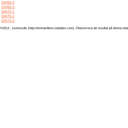
D/H60-2
D/H60-3
D/H70-1
D/H70-2
D/H70-3
©2012-, Liveresults (http://emmaclient.codeplex.com), Obeservera att resultat på denna sida ej 