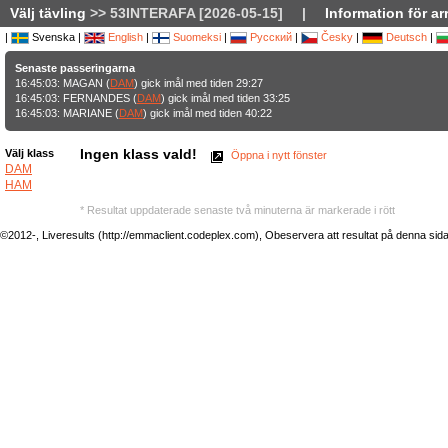
Välj tävling
>> 53INTERAFA [2026-05-15]
|
Information för ar
|
Svenska |
English
|
Suomeksi
|
Русский
|
Česky
|
Deutsch
|
Senaste passeringarna
16:45:03: MAGAN (
DAM
) gick imål med tiden 29:27
16:45:03: FERNANDES (
DAM
) gick imål med tiden 33:25
16:45:03: MARIANE (
DAM
) gick imål med tiden 40:22
Ingen klass vald!
Välj klass
Öppna i nytt fönster
DAM
HAM
* Resultat uppdaterade senaste två minuterna är markerade i rött
©2012-, Liveresults (http://emmaclient.codeplex.com), Obeservera att resultat på denna sida ej 