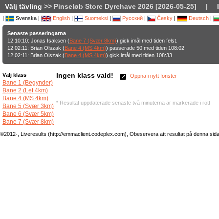
Välj tävling
>> Pinseløb Store Dyrehave 2026 [2026-05-25]
|
|
Svenska |
English
|
Suomeksi
|
Русский
|
Česky
|
Deutsch
|
Senaste passeringarna
12:10:10: Jonas Isaksen (
Bane 7 (Svær 8km)
) gick imål med tiden felst.
12:02:11: Brian Olszak (
Bane 4 (MS 4km)
) passerade 50 med tiden 108:02
12:02:11: Brian Olszak (
Bane 4 (MS 4km)
) gick imål med tiden 108:33
Ingen klass vald!
Välj klass
Öppna i nytt fönster
Bane 1 (Begynder)
Bane 2 (Let 4km)
Bane 4 (MS 4km)
* Resultat uppdaterade senaste två minuterna är markerade i rött
Bane 5 (Svær 3km)
Bane 6 (Svær 5km)
Bane 7 (Svær 8km)
©2012-, Liveresults (http://emmaclient.codeplex.com), Obeservera att resultat på denna sida ej 