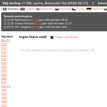
Välj tävling
>> DM, sprint, Bohuslän Dal [2026-05-17]
|
Infor
|
Svenska |
English
|
Suomeksi
|
Русский
|
Česky
|
Deutsch
|
Senaste passeringarna
12:13:48: Britt Karlsson (
D70
) gick imål med tiden 38:02
12:11:18: Gunnar Persson (
H85
) gick imål med tiden 21:13
12:10:32: Per Ljungberg (
H85
) gick imål med tiden felst.
Ingen klass vald!
Välj klass
Öppna i nytt fönster
Blå 2,5
D10
D12
* Resultat uppdaterade senaste två minuterna är markerade i rött
D14
D21
D35
D45
D50
D55
D60
D65
D70
Gul 1,5
H10
H12
H14
H16
H21