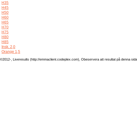
H35
H45
H50
H60
H65
H70
H75
H80
H85
Insk. 2,0
Orange 1,5
©2012-, Liveresults (http://emmaclient.codeplex.com), Obeservera att resultat på denna sida ej 