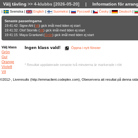
Välj tävling
>> 4-klubbs [2026-05-20]
|
Information för arran
|
Svenska |
English
|
Suomeksi
|
Русский
|
Česky
|
Deutsch
|
Senaste passeringarna
19:41:42: Signe Ahl (
Vit
) gick imål med tiden ej start
19:41:32: Olof Stornils (
Vit
) gick imål med tiden ej start
19:41:15: Maya Granlund (
Grön
) gick imål med tiden ej start
Ingen klass vald!
Välj klass
Öppna i nytt fönster
Grön
Gul
Orange
* Resultat uppdaterade senaste två minuterna är markerade i rött
Violett
Vit
©2012-, Liveresults (http://emmaclient.codeplex.com), Obeservera att resultat på denna sida ej 