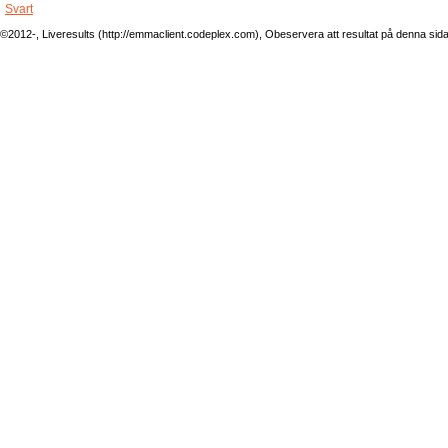
Svart
©2012-, Liveresults (http://emmaclient.codeplex.com), Obeservera att resultat på denna sida ej 