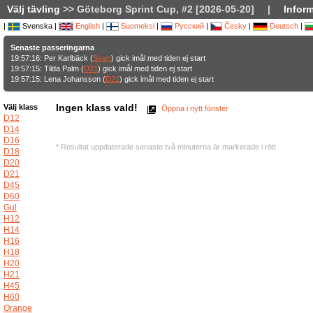
Välj tävling
>> Göteborg Sprint Cup, #2 [2026-05-20]
|
Inform
|
Svenska |
English
|
Suomeksi
|
Русский
|
Česky
|
Deutsch
|
Senaste passeringarna
19:57:16: Per Karlbäck (
Svart
) gick imål med tiden ej start
19:57:15: Tilda Palm (
D21
) gick imål med tiden ej start
19:57:15: Lena Johansson (
D21
) gick imål med tiden ej start
Ingen klass vald!
Välj klass
Öppna i nytt fönster
D12
D14
D16
* Resultat uppdaterade senaste två minuterna är markerade i rött
D18
D20
D21
D45
D60
Gul
H12
H14
H16
H18
H20
H21
H45
H60
Orange