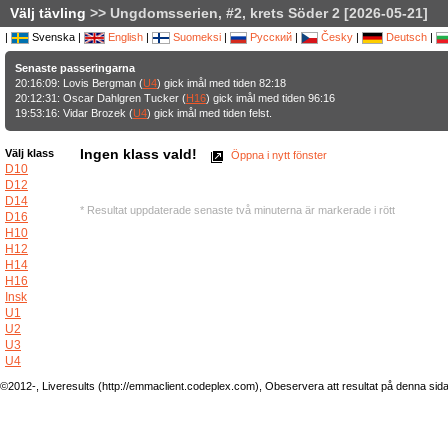
Välj tävling
>> Ungdomsserien, #2, krets Söder 2 [2026-05-21]
|
Svenska |
English
|
Suomeksi
|
Русский
|
Česky
|
Deutsch
|
Senaste passeringarna
20:16:09: Lovis Bergman (
U4
) gick imål med tiden 82:18
20:12:31: Oscar Dahlgren Tucker (
H16
) gick imål med tiden 96:16
19:53:16: Vidar Brozek (
U4
) gick imål med tiden felst.
Ingen klass vald!
Välj klass
Öppna i nytt fönster
D10
D12
D14
* Resultat uppdaterade senaste två minuterna är markerade i rött
D16
H10
H12
H14
H16
Insk
U1
U2
U3
U4
©2012-, Liveresults (http://emmaclient.codeplex.com), Obeservera att resultat på denna sida ej 