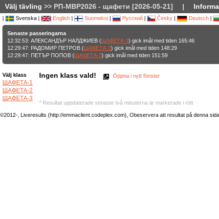
Välj tävling
>> РП-МВР2026 - щафети [2026-05-21]
|
Informa
|
Svenska |
English
|
Suomeksi
|
Русский
|
Česky
|
Deutsch
|
Senaste passeringarna
12:32:53: АЛЕКСАНДЪР НАЛДЖИЕВ (
ЩАФЕТА-3
) gick imål med tiden 165:46
12:29:47: РАДОМИР ПЕТРОВ (
ЩАФЕТА-3
) gick imål med tiden 148:29
12:29:47: ПЕТЪР ПОПОВ (
ЩАФЕТА-3
) gick imål med tiden 151:59
Ingen klass vald!
Välj klass
Öppna i nytt fönster
ЩАФЕТА-1
ЩАФЕТА-2
ЩАФЕТА-3
* Resultat uppdaterade senaste två minuterna är markerade i rött
©2012-, Liveresults (http://emmaclient.codeplex.com), Obeservera att resultat på denna sida ej 