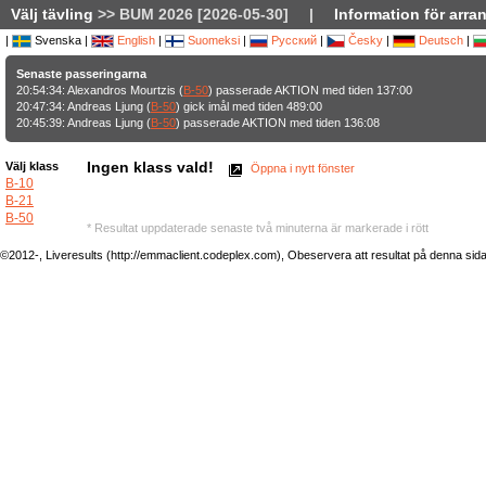
Välj tävling
>> BUM 2026 [2026-05-30]
|
Information för arra
|
Svenska |
English
|
Suomeksi
|
Русский
|
Česky
|
Deutsch
|
Senaste passeringarna
20:54:34: Alexandros Mourtzis (
B-50
) passerade AKTION med tiden 137:00
20:47:34: Andreas Ljung (
B-50
) gick imål med tiden 489:00
20:45:39: Andreas Ljung (
B-50
) passerade AKTION med tiden 136:08
Ingen klass vald!
Välj klass
Öppna i nytt fönster
B-10
B-21
B-50
* Resultat uppdaterade senaste två minuterna är markerade i rött
©2012-, Liveresults (http://emmaclient.codeplex.com), Obeservera att resultat på denna sida ej 