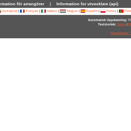
ormation för arrangörer
|
Information for utvecklare (api)
български
|
Français
|
Italiano
|
Magyar
|
Español
|
Polska
|
Port
Automatisk Uppdatering:
På
Textstorlek:
Större
|
M
Instruktioner /