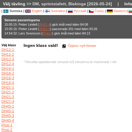
Välj tävling
>> DM, sprintstafett, Blekinge [2026-05-24]
|
Inf
|
Svenska |
English
|
Suomeksi
|
Русский
|
Česky
|
Deutsch
|
Senaste passeringarna
15:05:15: Petter Lindell (
DH21-4
) gick imål med tiden 84:08
15:05:15: Petter Lindell (
DH21-4
) passerade 201 med tiden 83:26
14:54:32: Lars Svensson (
Prop-4
) gick imål med tiden 84:13
Ingen klass vald!
Välj klass
Öppna i nytt fönster
DH12-1
DH12-2
DH12-3
* Resultat uppdaterade senaste två minuterna är markerade i rött
DH12-4
DH16-1
DH16-2
DH16-3
DH16-4
DH21-1
DH21-2
DH21-3
DH21-4
DH45-1
DH45-2
DH45-3
DH45-4
Prop-1
Prop-2