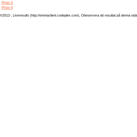
Prop-3
Prop-4
©2012-, Liveresults (http://emmaclient.codeplex.com), Obeservera att resultat på denna sida ej 