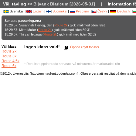
Välj tävling
>> Bijvank Blaricum [2026-05-31]
|
Information f
|
Svenska |
English
|
Suomeksi
|
Русский
|
Česky
|
Deutsch
|
Senaste passeringarna
15:29:57: Susannah Hertog, den (
Route 2k
) gick imål med tiden felst.
15:29:57: Mirte Muller (
Route 2k
) gick imål med tiden 59:31
15:29:57: Thirza Hettinga (
Route 2k
) gick imål med tiden 32:32
Ingen klass vald!
Välj klass
Öppna i nytt fönster
Route 2k
Route 3k
Route 4.5k
* Resultat uppdaterade senaste två minuterna är markerade i rött
Route 6k
©2012-, Liveresults (http://emmaclient.codeplex.com), Obeservera att resultat på denna sida ej 