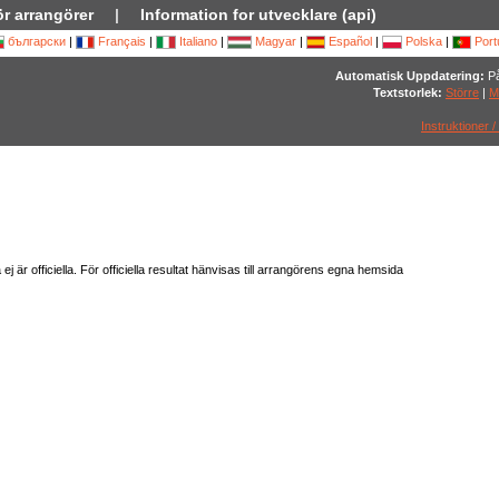
ör arrangörer
|
Information for utvecklare (api)
български
|
Français
|
Italiano
|
Magyar
|
Español
|
Polska
|
Port
Automatisk Uppdatering:
På
Textstorlek:
Större
|
M
Instruktioner /
är officiella. För officiella resultat hänvisas till arrangörens egna hemsida