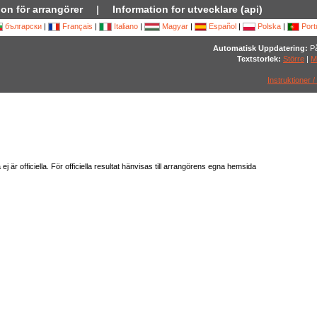
ion för arrangörer
|
Information for utvecklare (api)
български
|
Français
|
Italiano
|
Magyar
|
Español
|
Polska
|
Port
Automatisk Uppdatering:
På
Textstorlek:
Större
|
M
Instruktioner /
är officiella. För officiella resultat hänvisas till arrangörens egna hemsida