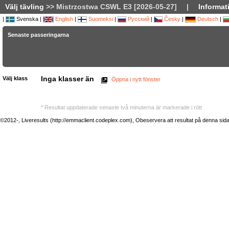
Välj tävling
>> Mistrzostwa CSWL E3 [2026-05-27]
|
Informat
|
Svenska |
English
|
Suomeksi
|
Русский
|
Česky
|
Deutsch
|
Senaste passeringarna
Inga klasser än
Välj klass
Öppna i nytt fönster
* Resultat uppdaterade senaste två minuterna är markerade i rött
©2012-, Liveresults (http://emmaclient.codeplex.com), Obeservera att resultat på denna sida ej 