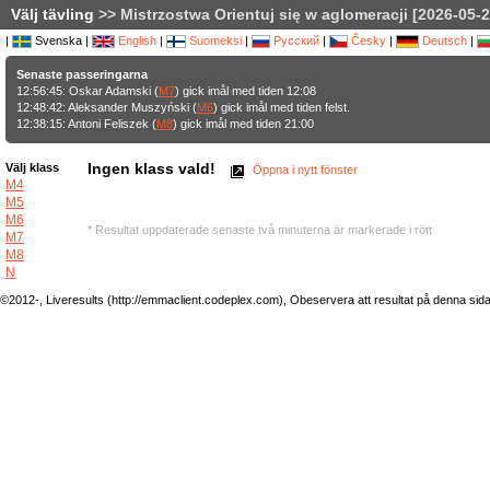
Välj tävling
>> Mistrzostwa Orientuj się w aglomeracji [2026-05-2
|
Svenska |
English
|
Suomeksi
|
Русский
|
Česky
|
Deutsch
|
Senaste passeringarna
12:56:45: Oskar Adamski (
M7
) gick imål med tiden 12:08
12:48:42: Aleksander Muszyński (
M6
) gick imål med tiden felst.
12:38:15: Antoni Feliszek (
M8
) gick imål med tiden 21:00
Ingen klass vald!
Välj klass
Öppna i nytt fönster
M4
M5
M6
* Resultat uppdaterade senaste två minuterna är markerade i rött
M7
M8
N
©2012-, Liveresults (http://emmaclient.codeplex.com), Obeservera att resultat på denna sida ej 