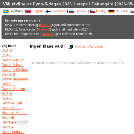
Välj tävling
>> Fyns-5-dages 2026 1 etape i Dalumgård [2026-05-
|
Svenska |
English
|
Suomeksi
|
Русский
|
Česky
|
Deutsch
|
Senaste passeringarna
19:37:41: Peter Hartvig (
Herre-B
) gick imål med tiden 91:56
19:35:31: Nina Køcks (
Dame-B
) gick imål med tiden 68:24
19:35:19: Jeppe Schultz (
Herre-B
) gick imål med tiden 68:28
Ingen klass vald!
Välj klass
Öppna i nytt fönster
D14-B
D14-C
Dame-A-Kort
* Resultat uppdaterade senaste två minuterna är markerade i rött
Dame-A-Lang
Dame-A-Mellem
Dame-B
Dame-Begynder
Dame-C
Dame-Veteran
H14-B
H14-C
Herre-A-Kort
Herre-A-lang
Herre-A-Mellem
Herre-B
Herre-Begynder
Herre-C
Herre-Veteran