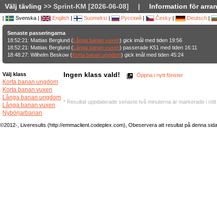
Välj tävling
>> Sprint-KM [2026-06-08]
|
Information för arra
|
Svenska |
English
|
Suomeksi
|
Русский
|
Česky
|
Deutsch
|
Senaste passeringarna
18:52:21: Mattias Berglund (
Långa banan vuxen
) gick imål med tiden 19:56
18:52:21: Mattias Berglund (
Långa banan vuxen
) passerade K51 med tiden 16:11
18:48:27: Wilhelm Beskow (
Korta banan ungdom
) gick imål med tiden 45:24
Ingen klass vald!
Välj klass
Öppna i nytt fönster
Korta banan ungdom
Korta banan vuxen
Långa banan ungdom
* Resultat uppdaterade senaste två minuterna är markerade i rött
Långa banan vuxen
Nybörjarbanan
©2012-, Liveresults (http://emmaclient.codeplex.com), Obeservera att resultat på denna sida ej 