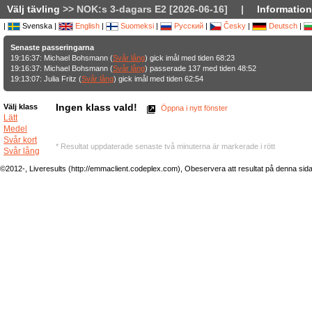
Välj tävling
>> NOK:s 3-dagars E2 [2026-06-16]
|
Information
|
Svenska |
English
|
Suomeksi
|
Русский
|
Česky
|
Deutsch
|
Senaste passeringarna
19:16:37: Michael Bohsmann (
Svår lång
) gick imål med tiden 68:23
19:16:37: Michael Bohsmann (
Svår lång
) passerade 137 med tiden 48:52
19:13:07: Julia Fritz (
Svår lång
) gick imål med tiden 62:54
Ingen klass vald!
Välj klass
Öppna i nytt fönster
Lätt
Medel
Svår kort
* Resultat uppdaterade senaste två minuterna är markerade i rött
Svår lång
©2012-, Liveresults (http://emmaclient.codeplex.com), Obeservera att resultat på denna sida ej 