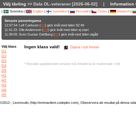
Välj tävling
>> Dala OL-veteraner [2026-06-02]
|
Information 
|
Svenska |
English
|
Suomeksi
|
Русский
|
Česky
|
Deutsch
|
Senaste passeringarna
12:07:54: Leif Carlsson (
H3
) gick imål med tiden 92:49
11:41:33: Olle Andersson (
H4
) gick imål med tiden ej start
11:38:09: Sven Gustav Dahlberg (
H4
) gick imål med tiden utgått
Ingen klass vald!
Välj klass
Öppna i nytt fönster
D1
D2
D3
* Resultat uppdaterade senaste två minuterna är markerade i rött
D4
D5
H1
H2
H3
H4
H5
©2012-, Liveresults (http://emmaclient.codeplex.com), Obeservera att resultat på denna sida ej 