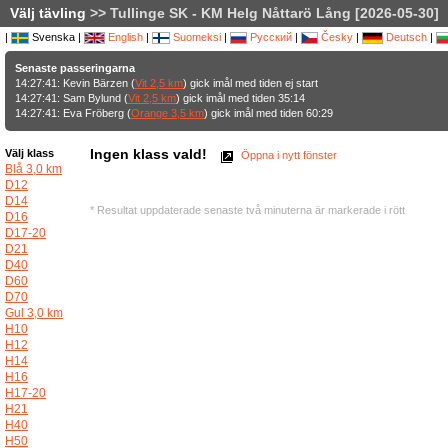
Välj tävling
>> Tullinge SK - KM Helg Nåttarö Lång [2026-05-30]
|
Svenska |
English
|
Suomeksi
|
Русский
|
Česky
|
Deutsch
|
Senaste passeringarna
14:27:41: Kevin Bärzen (
Vit 2,5 km
) gick imål med tiden ej start
14:27:41: Sam Bylund (
Vit 2,5 km
) gick imål med tiden 35:14
14:27:41: Eva Fröberg (
Orange 3,5 km
) gick imål med tiden 60:29
Ingen klass vald!
Välj klass
Öppna i nytt fönster
Blå 3,0 km
D12
D14
* Resultat uppdaterade senaste två minuterna är markerade i rött
D16
D17-20
D21
D40
D60
D70
Gul 3,0 km
H10
H12
H14
H16
H17-20
H21
H40
H50