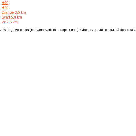
H60
H70
Orange 3,5 km
Svart 5,0 km
Vit 2,5 km
©2012-, Liveresults (http://emmaclient.codeplex.com), Obeservera att resultat på denna sida ej 