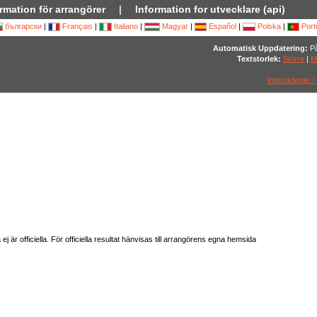
rmation för arrangörer
|
Information for utvecklare (api)
български
|
Français
|
Italiano
|
Magyar
|
Español
|
Polska
|
Port
Automatisk Uppdatering:
På
Textstorlek:
Större
|
M
Instruktioner /
är officiella. För officiella resultat hänvisas till arrangörens egna hemsida