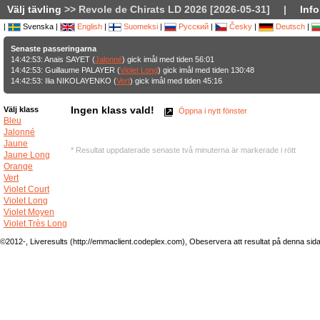
Välj tävling
>> Revole de Chirats LD 2026 [2026-05-31]
|
Info
|
Svenska |
English
|
Suomeksi
|
Русский
|
Česky
|
Deutsch
|
Senaste passeringarna
14:42:53: Anais SAYET (
Jalonné
) gick imål med tiden 56:01
14:42:53: Guillaume PALAYER (
Violet Long
) gick imål med tiden 130:48
14:42:53: Ilia NIKOLAYENKO (
Vert
) gick imål med tiden 45:16
Ingen klass vald!
Välj klass
Öppna i nytt fönster
Bleu
Jalonné
Jaune
* Resultat uppdaterade senaste två minuterna är markerade i rött
Jaune Long
Orange
Vert
Violet Court
Violet Long
Violet Moyen
Violet Très Long
©2012-, Liveresults (http://emmaclient.codeplex.com), Obeservera att resultat på denna sida ej 