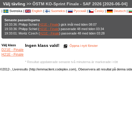
Välj tävling
>> ÖSTM KO-Sprint Finale - SAF 2026 [2026-06-04]
|
Svenska |
English
|
Suomeksi
|
Русский
|
Česky
|
Deutsch
|
Senaste passeringarna
19:33:36: Philipp Schiel (
H21E - Finale
) gick imål med tiden 08:07
19:33:36: Philipp Schiel (
H21E - Finale
) passerade 48 med tiden 03:34
19:33:01: Moritz Czech (
H21E - Finale
) passerade 48 med tiden 03:28
Ingen klass vald!
Välj klass
Öppna i nytt fönster
D21E - Finale
H21E - Finale
* Resultat uppdaterade senaste två minuterna är markerade i rött
©2012-, Liveresults (http://emmaclient.codeplex.com), Obeservera att resultat på denna sida ej 